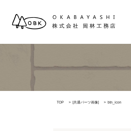
TOP
[
共通パーツ画像
]
btn_icon