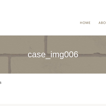
HOME
case_img006
6