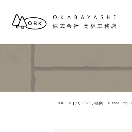
TOP
[
フリーページ画像
]
case_img00