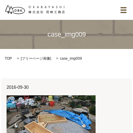
メ
case_img009
TOP
[
フリーページ画像
]
case_img009
2016-09-30