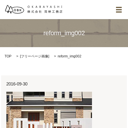
メ
reform_img002
TOP
[
フリーページ画像
]
reform_img002
2016-09-30